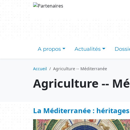
Aller au contenu principal
A propos
Actualités
Dossi
Accueil
Agriculture -- Méditerranée
Agriculture -- M
La Méditerranée : héritages c
Image