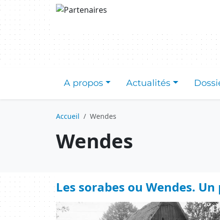
Aller au contenu principal
A propos
Actualités
Dossi
Accueil
Wendes
Wendes
Les sorabes ou Wendes. Un p
Image