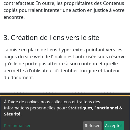
contrefacteur. En outre, les propriétaires des Contenus
copiés pourraient intenter une action en justice à votre
encontre.
3. Création de liens vers le site
La mise en place de liens hypertextes pointant vers les
pages du site web de l’Inalco est autorisée sous réserve
qu’elle ne porte pas atteinte à son contenu et qu’elle
permette à l’utilisateur d’identifier l’origine et l’auteur
du document.
Plan du site
Mentions légales
Contact
À l'aide de cookies nous collectons et traitons des
Use
informations personnelles pour:
Statistiques, Fonctionnel &
Lettre d'information
CGU
Sécurité
.
of
twitter
facebook
linkedin
youtube
personal
Personnaliser
Refuser
Accepter