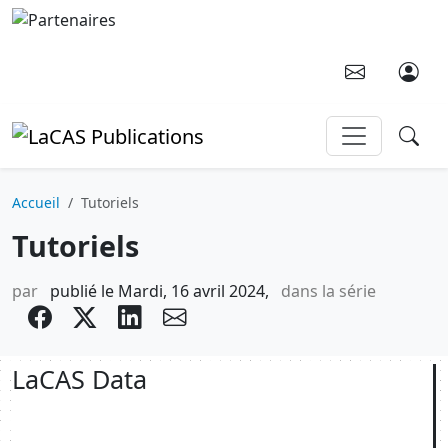
Aller au contenu principal
Accueil
Tutoriels
Tutoriels
par
publié le Mardi, 16 avril 2024,
dans la série
facebook
twitter
Partager sur LinkedIn
envelope
LaCAS Data
Body