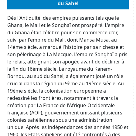
du Sahel
Body
Dès l'Antiquité, des empires puissants tels que le
Ghana, le Mali et le Songhaï ont prospéré. L'empire
du Ghana était célèbre pour son commerce d'or,
suivi par l'empire du Mali, dont Mansa Musa, au
14ème siècle, a marqué l'histoire par sa richesse et
son pèlerinage à La Mecque. L'empire Songhaï a pris
le relais, atteignant son apogée avant de décliner à
la fin du 16ème siècle. Le royaume du Kanem-
Bornou, au sud du Sahel, a également joué un rôle
crucial dans la région du 9ème au 19ème siècle. Au
19ème siècle, la colonisation européenne a
redessiné les frontières, notamment à travers la
création par La France de l'Afrique-Occidentale
française (AOF), gouvernement unissant plusieurs
colonies sahéliennes sous une administration
unique. Après les indépendances des années 1950 et
1960, les États sahéliens ont été confrontés à des