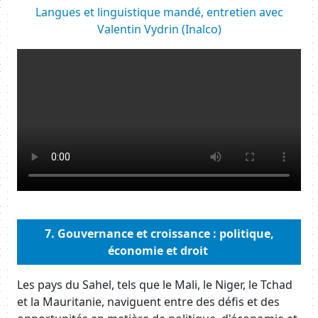
Body
Langues et linguistique mandé, entretien avec
Valentin Vydrin (Inalco)
Resource URL
Body
7. Gouvernance et croissance : politique,
économie et droit
Body
Les pays du Sahel, tels que le Mali, le Niger, le Tchad
et la Mauritanie, naviguent entre des défis et des