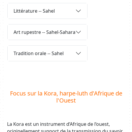
Body
Requête
Littérature -- Sahel
Requête
Art rupestre -- Sahel-Sahara
Requête
Tradition orale -- Sahel
Body
Focus sur la Kora, harpe-luth d'Afrique de
l'Ouest
La Kora est un instrument d’Afrique de l’ouest,
originellement support de la transmission du savoir