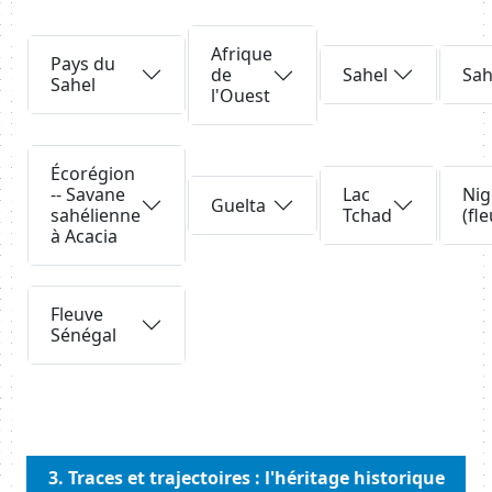
Body
Requête
Requête
Afrique
Requête
Requê
Pays du
Sahel
Sah
de
Sahel
l'Ouest
Requête
Écorégion
Requête
Requê
Requête
-- Savane
Lac
Nig
Guelta
sahélienne
Tchad
(fl
à Acacia
Requête
Fleuve
Sénégal
Body
3. Traces et trajectoires : l'héritage historique