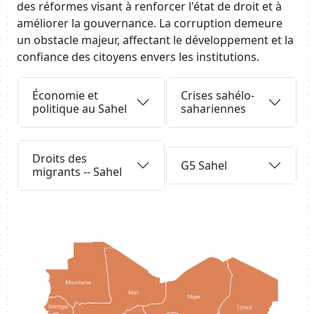
des réformes visant à renforcer l'état de droit et à
améliorer la gouvernance. La corruption demeure
un obstacle majeur, affectant le développement et la
confiance des citoyens envers les institutions.
Body
Requête
Requête
Économie et
Crises sahélo-
politique au Sahel
sahariennes
Requête
Requête
Droits des
G5 Sahel
migrants -- Sahel
Body
Image