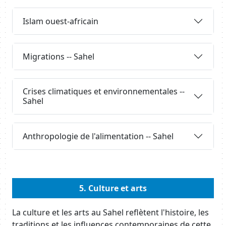
Requête
Islam ouest-africain
Requête
Migrations -- Sahel
Requête
Crises climatiques et environnementales --
Sahel
Requête
Anthropologie de l'alimentation -- Sahel
Body
5. Culture et arts
Body
La culture et les arts au Sahel reflètent l'histoire, les
traditions et les influences contemporaines de cette