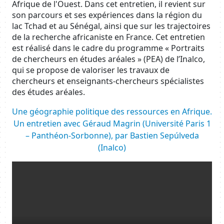
Afrique de l'Ouest. Dans cet entretien, il revient sur
son parcours et ses expériences dans la région du
lac Tchad et au Sénégal, ainsi que sur les trajectoires
de la recherche africaniste en France. Cet entretien
est réalisé dans le cadre du programme « Portraits
de chercheurs en études aréales » (PEA) de l’Inalco,
qui se propose de valoriser les travaux de
chercheurs et enseignants-chercheurs spécialistes
des études aréales.
Body
Une géographie politique des ressources en Afrique.
Un entretien avec Géraud Magrin (Université Paris 1
– Panthéon-Sorbonne), par Bastien Sepúlveda
(Inalco)
Resource URL