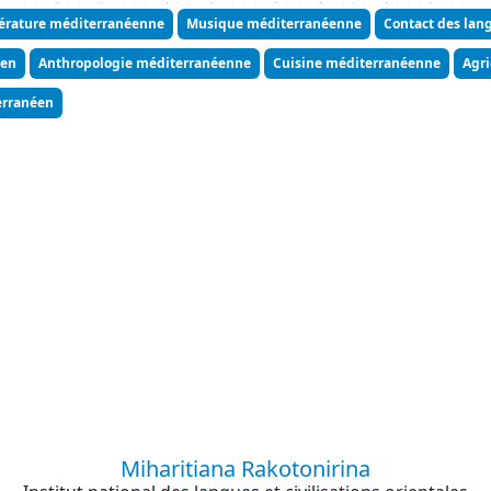
térature méditerranéenne
Musique méditerranéenne
Contact des lan
éen
Anthropologie méditerranéenne
Cuisine méditerranéenne
Agri
erranéen
Miharitiana Rakotonirina