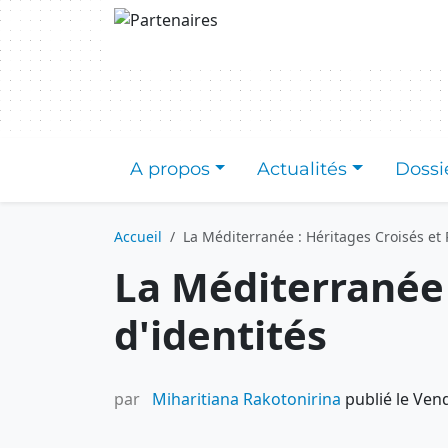
Aller au contenu principal
A propos
Actualités
Dossi
Accueil
La Méditerranée : Héritages Croisés et P
La Méditerranée :
d'identités
par
Miharitiana Rakotonirina
publié le Ven