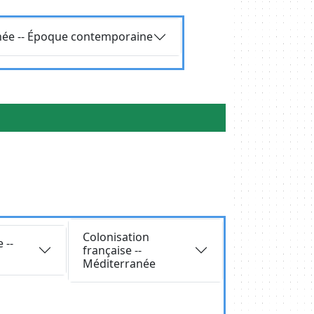
anée -- Époque contemporaine
Requête
Colonisation
 --
française --
Méditerranée