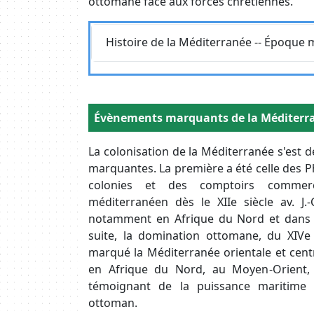
ottomane face aux forces chrétiennes.
Requête
Histoire de la Méditerranée -- Époque
Body
Évènements marquants de la Méditerr
Body
La colonisation de la Méditerranée s'est 
marquantes. La première a été celle des P
colonies et des comptoirs commer
méditerranéen dès le XIIe siècle av. J.-
notamment en Afrique du Nord et dans l
suite, la domination ottomane, du XIVe
marqué la Méditerranée orientale et centra
en Afrique du Nord, au Moyen-Orient,
témoignant de la puissance maritime e
ottoman.