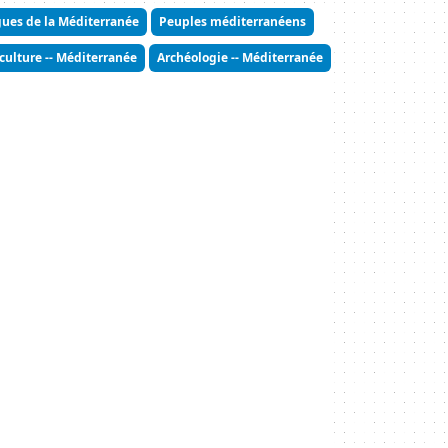
gues de la Méditerranée
Peuples méditerranéens
culture -- Méditerranée
Archéologie -- Méditerranée