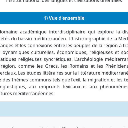
Institut national des langues et civilisations orientales
1) Vue d'ensemble
ine académique interdisciplinaire qui explore la divers
tés du bassin méditerranéen. L'historiographie de la Méd
anges et les connexions entre les peuples de la région à tr
 dynamiques culturelles, économiques, religieuses et soci
atiques religieuses syncrétiques. L'archéologie méditerr
 région, comme les Grecs, les Romains et les Phéniciens
rciaux. Les études littéraires sur la littérature méditerran
e des thèmes communs tels que l'exil, la migration et les ten
linguistiques, aux emprunts lexicaux et aux phénomène
ultures méditerranéennes.