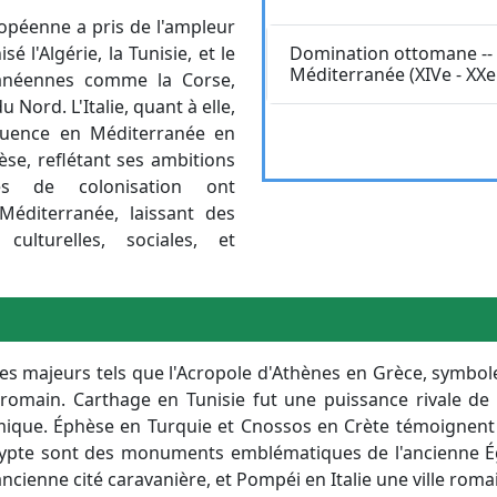
uropéenne a pris de l'ampleur
Requête
sé l'Algérie, la Tunisie, et le
Domination ottomane --
Méditerranée (XIVe - XXe 
rranéennes comme la Corse,
 Nord. L'Italie, quant à elle,
luence en Méditerranée en
èse, reflétant ses ambitions
ses de colonisation ont
Méditerranée, laissant des
ulturelles, sociales, et
es majeurs tels que l'Acropole d'Athènes en Grèce, symbole d
romain. Carthage en Tunisie fut une puissance rivale d
lamique. Éphèse en Turquie et Cnossos en Crète témoignent 
pte sont des monuments emblématiques de l'ancienne Égy
cienne cité caravanière, et Pompéi en Italie une ville romai