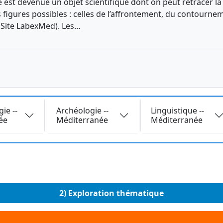
 est devenue un objet scientifique dont on peut retracer la
s figures possibles : celles de l’affrontement, du contournem
. Site LabexMed). Les…
Requête
Requête
ie --
Archéologie --
Linguistique --
ée
Méditerranée
Méditerranée
2) Exploration thématique