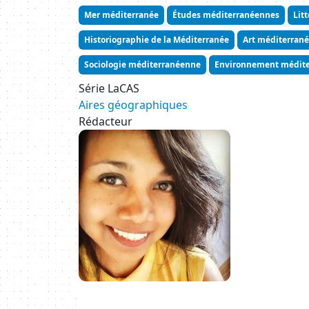
Mer méditerranée
Études méditerranéennes
Lit
Historiographie de la Méditerranée
Art méditerran
Sociologie méditerranéenne
Environnement médit
Série LaCAS
Aires géographiques
Rédacteur
Image