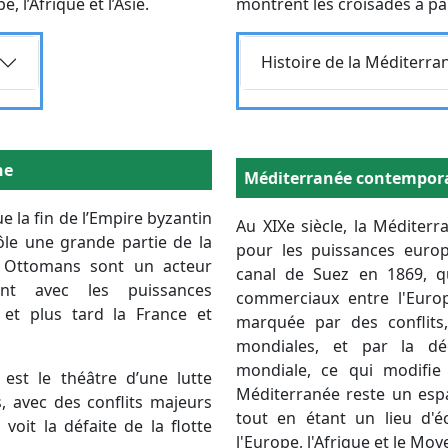
, l’Afrique et l’Asie.
montrent les croisades à part
Requête
Histoire de la Méditerra
Body
ne
Méditerranée contempor
 la fin de l’Empire byzantin
Au XIXe siècle, la Méditer
ôle une grande partie de la
pour les puissances euro
es Ottomans sont un acteur
canal de Suez en 1869, q
ant avec les puissances
commerciaux entre l'Europe
et plus tard la France et
marquée par des conflit
mondiales, et par la dé
mondiale, ce qui modifie l
est le théâtre d’une lutte
Méditerranée reste un espa
, avec des conflits majeurs
tout en étant un lieu d'é
voit la défaite de la flotte
l'Europe, l'Afrique et le Moy