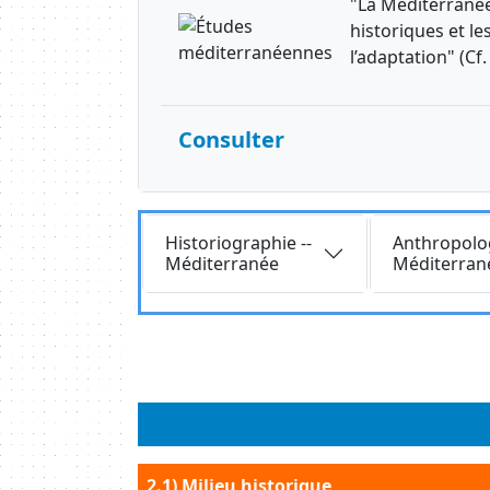
"La Méditerranée
historiques et le
l’adaptation" (Cf
Consulter
Requête
Requête
Historiographie --
Anthropolog
Méditerranée
Méditerran
Body
Body
2.1) Milieu historique