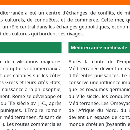
iterranée a été un centre d'échanges, de conflits, de migr
s culturels, de conquêtes, et de commerce. Cette mer, q
er un rôle central dans les échanges géopolitiques, économi
et des cultures qui bordent ses rivages.
Body
Méditerranée médiévale
 de civilisations majeures
Après la chute de l'Empi
es comptoirs commerciaux à
Méditerranée devient un es
nt des colonies sur les côtes
différentes puissances. Le
es Grecs et leurs cités-États,
conserve une influence imp
naissance à la philosophie,
que les royaumes germaniqu
ement, Rome se développe et
du VIIe siècle, les conquê
u IIIe siècle av. J.-C., après
Méditerranée. Les Omeyyade
 puniques. L’Empire romain
de l'Afrique du Nord, du 
r méditerranéen, faisant de
devient un espace de conta
"). Les routes commerciales
monde chrétien (byzantin 