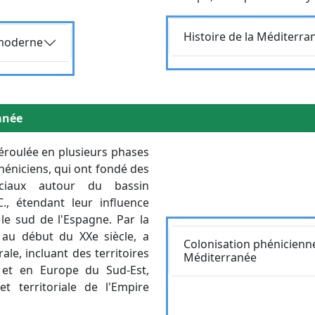
Requête
Histoire de la Méditerr
 moderne
anée
déroulée en plusieurs phases
héniciens, qui ont fondé des
ciaux autour du bassin
C., étendant leur influence
e sud de l'Espagne. Par la
Body
Requête
 au début du XXe siècle, a
Colonisation phénicienne
le, incluant des territoires
Méditerranée
 et en Europe du Sud-Est,
t territoriale de l'Empire