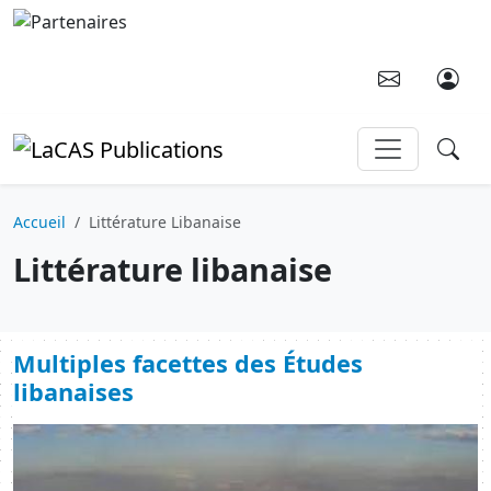
Aller au contenu principal
Accueil
Littérature Libanaise
Littérature libanaise
Multiples facettes des Études
libanaises
Image