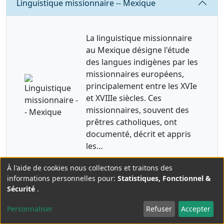
Linguistique missionnaire -- Mexique
La linguistique missionnaire
au Mexique désigne l'étude
des langues indigènes par les
missionnaires européens,
principalement entre les XVIe
et XVIIIe siècles. Ces
missionnaires, souvent des
prêtres catholiques, ont
documenté, décrit et appris
les…
À l'aide de cookies nous collectons et traitons des
Use
informations personnelles pour:
Statistiques, Fonctionnel &
Consulter
Sécurité
.
of
personal
Personnaliser
Refuser
Accepter
data
Requête