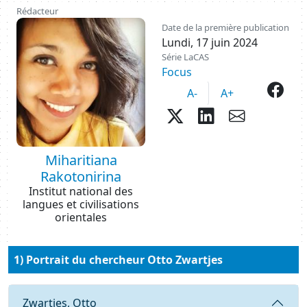
Rédacteur
Image
Date de la première publication
Lundi, 17 juin 2024
Série LaCAS
Focus
fac
A-
A+
twitter
Partager sur
envelop
Miharitiana
Rakotonirina
Institut national des
langues et civilisations
orientales
1) Portrait du chercheur Otto Zwartjes
Requête
Zwartjes, Otto