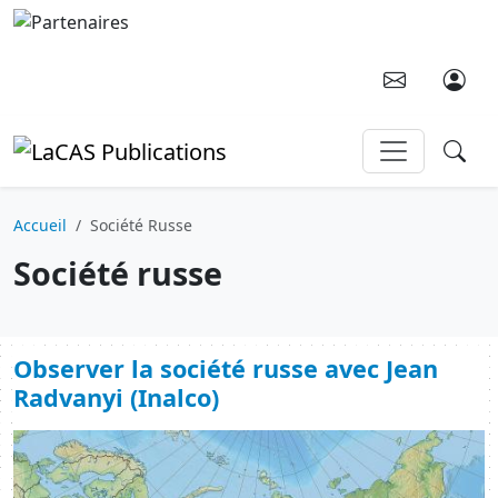
Aller au contenu principal
Accueil
Société Russe
Société russe
Observer la société russe avec Jean
Radvanyi (Inalco)
Image