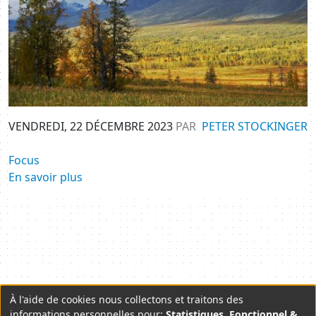
VENDREDI, 22 DÉCEMBRE 2023
PAR
PETER STOCKINGER
Focus
En savoir plus
À l'aide de cookies nous collectons et traitons des
Use
informations personnelles pour:
Statistiques, Fonctionnel &