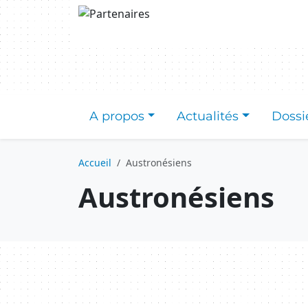
Aller au contenu principal
A propos
Actualités
Dossi
Accueil
Austronésiens
Austronésiens