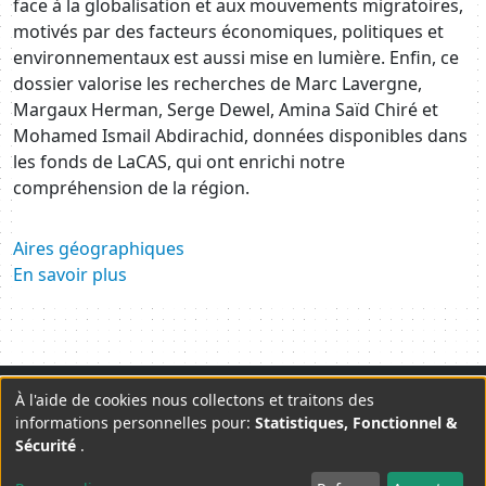
face à la globalisation et aux mouvements migratoires,
motivés par des facteurs économiques, politiques et
environnementaux est aussi mise en lumière. Enfin, ce
dossier valorise les recherches de Marc Lavergne,
Margaux Herman, Serge Dewel, Amina Saïd Chiré et
Mohamed Ismail Abdirachid, données disponibles dans
les fonds de LaCAS, qui ont enrichi notre
compréhension de la région.
Aires géographiques
En savoir plus
Plan du site
Mentions légales
Contact
À l'aide de cookies nous collectons et traitons des
Use
informations personnelles pour:
Statistiques, Fonctionnel &
Lettre d'information
CGU
Sécurité
.
of
twitter
facebook
linkedin
youtube