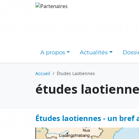
Aller au contenu principal
A propos
Actualités
Dossi
Accueil
Études Laotiennes
études laotienn
Études laotiennes - un bref
Image