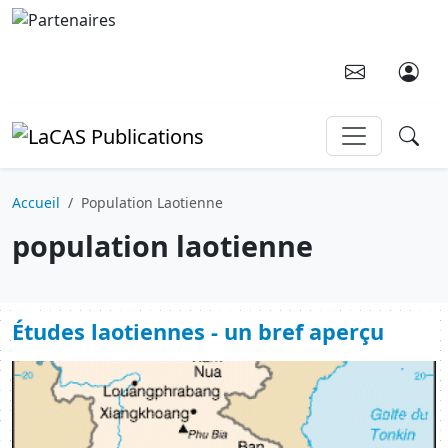
Aller au contenu principal
Accueil
Population Laotienne
population laotienne
Études laotiennes - un bref aperçu
Image