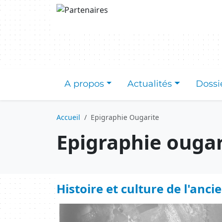
Aller au contenu principal
A propos
Actualités
Dossi
Accueil
Epigraphie Ougarite
Epigraphie ougar
Histoire et culture de l'ancie
Image