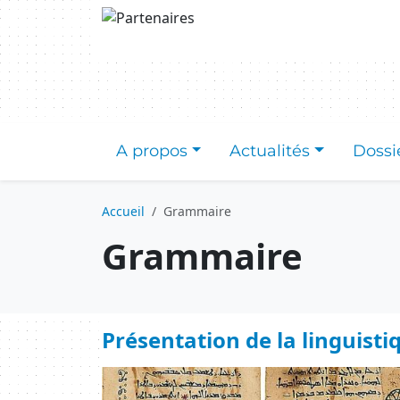
Aller au contenu principal
A propos
Actualités
Dossi
Accueil
Grammaire
Grammaire
Présentation de la linguist
Image