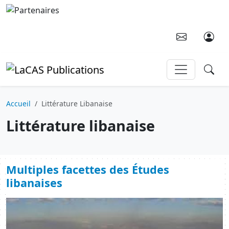
Aller au contenu principal
Accueil
Littérature Libanaise
Littérature libanaise
Multiples facettes des Études
libanaises
Image