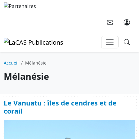
Aller au contenu principal
Accueil
Mélanésie
Mélanésie
Le Vanuatu : îles de cendres et de
corail
Image