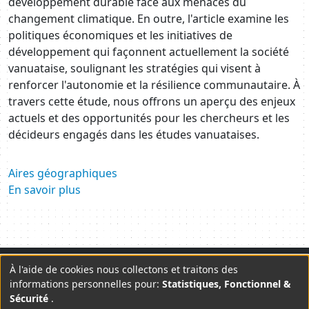
développement durable face aux menaces du
changement climatique. En outre, l'article examine les
politiques économiques et les initiatives de
développement qui façonnent actuellement la société
vanuataise, soulignant les stratégies qui visent à
renforcer l'autonomie et la résilience communautaire. À
travers cette étude, nous offrons un aperçu des enjeux
actuels et des opportunités pour les chercheurs et les
décideurs engagés dans les études vanuataises.
Aires géographiques
En savoir plus
Plan du site
Mentions légales
Contact
À l'aide de cookies nous collectons et traitons des
Use
informations personnelles pour:
Statistiques, Fonctionnel &
Lettre d'information
CGU
Sécurité
.
of