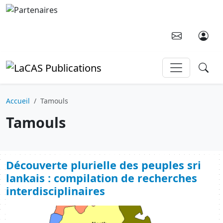
Aller au contenu principal
Accueil
Tamouls
Tamouls
Découverte plurielle des peuples sri
lankais : compilation de recherches
interdisciplinaires
Image